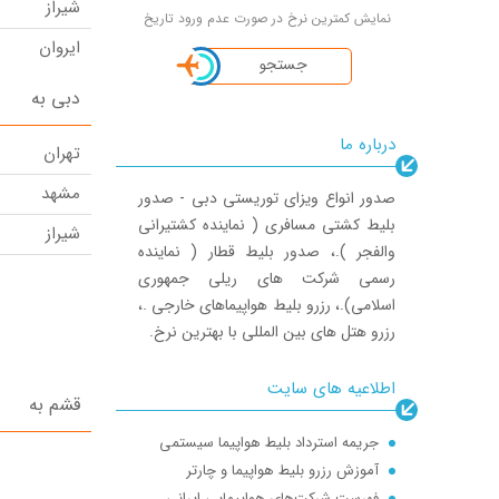
شیراز
نمایش کمترین نرخ در صورت عدم ورود تاریخ
ایروان
جستجو
مسقط
دبی به
کرمان
درباره ما
تهران
دبی
مشهد
صدور انواع ویزای توریستی دبی - صدور
تفلیس
بلیط کشتی مسافری ( نماینده کشتیرانی
شیراز
اهواز
والفجر ).، صدور بلیط قطار ( نماینده
رسمی شرکت های ریلی جمهوری
زاهدان
اسلامی).، رزرو بلیط هواپیماهای خارجی .،
گوانجو
رزرو هتل های بین المللی با بهترین نرخ.
شانگهای
اطلاعیه های سایت
قشم به
ازمیر
جریمه استرداد بلیط هواپیما سیستمی
ارومیه
آموزش رزرو بلیط هواپیما و چارتر
تبریز
فهرست شرکت‌های هواپیمایی ایرانی