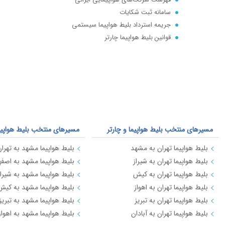
سامانه ثبت شکایات
مسکو(شرمتی
جریمه استرداد بلیط هواپیما سیستمی
آلانیا
قوانین بلیط هواپیما چارتر
عسلویه
تعریف بلیط چارتر : پرواز چارتری چیست؟ Full charter | seat charter
دوشنبه
یزد
کابل
پکن
مسیرهای منتخب بلیط هواپیما و چارتر
مسیرهای منتخب بلیط هواپیما 
کیش
بلیط هواپیما تهران به مشهد
بلیط هواپیما مشهد به تهرا
آنکارا
بلیط هواپیما تهران به شیراز
بلیط هواپیما مشهد به اصفه
بلیط هواپیما تهران به کیش
بلیط هواپیما مشهد به شیراز
باتومی
بلیط هواپیما تهران به اهواز
بلیط هواپیما مشهد به کیش
اسلام آباد
بلیط هواپیما تهران به تبریز
بلیط هواپیما مشهد به تبریز
اربیل(عراق)
بلیط هواپیما تهران به آبادان
بلیط هواپیما مشهد به اهواز