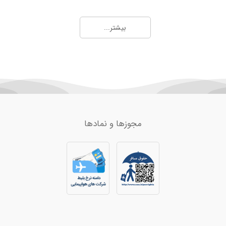
67,484
کرمان
3,200
23,039
بیشتر...
مسقط
29,115
24,009
کیش
8,505
ا)
20,011
ایلام
3,919
6,702
ارومیه
4,184
6,296
دبی
39,000
31,465
بندرعباس
12,220
مجوزها و نمادها
9,647
تفلیس
25,236
18,375
زابل
7,402
9,171
کابل
15,211
58,393
مزارشریف
15,373
77,274
اراک
7,584
10,764