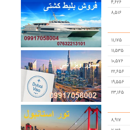
4,626
8,516
19,082
6,911
11,175
18,448
11,535
10,492
10,576
5,262
22,656
19,556
23,165
31,025
20,171
8,917