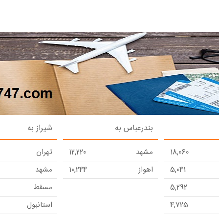
بندرعباس به
شیراز به
18,060
مشهد
12,220
تهران
5,041
اهواز
10,244
مشهد
5,292
مسقط
4,725
استانبول