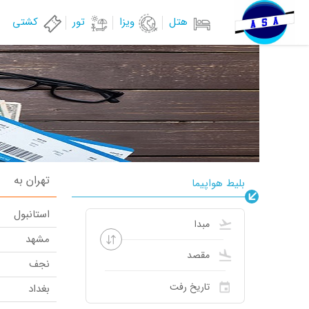
هتل
ویزا
تور
کشتی
تهران به
بلیط هواپیما
استانبول
مشهد
نجف
بغداد