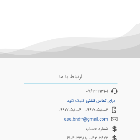
بانکوک
ترابزون
باکو
مسکو(ونوکوو
گرگان
کرمانشاه
سليمانيه
ارتباط با ما
بیرجند
07632213101
مزارشریف
برای
تماس تلفنی
کلیک کنید
لامرد
09917058002 . 09917058004
لاهور
asa.bnd3@gmail.com
پوکت
شماره حساب
6104-3388-0043-2672
زابل