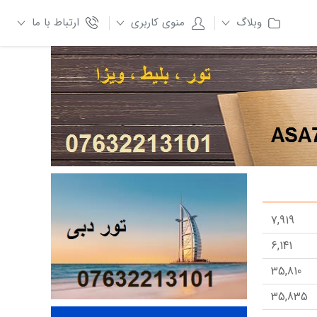
وبلاگ
منوی کاربری
ارتباط با ما
7,919
6,141
35,810
35,835