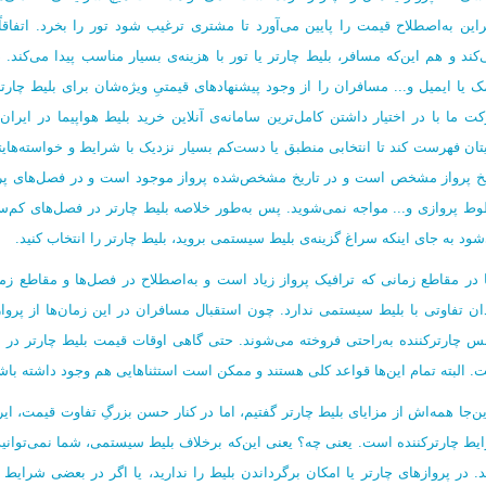
براین به‌اصطلاح قیمت را پایین می‌آورد تا مشتری ترغیب شود تور را بخرد. اتفاق
‌کند و هم این‌که مسافر، بلیط چارتر یا تور با هزینه‌ی بسیار مناسب پیدا می‌کند.
مک یا ایمیل و... مسافران را از وجود پیشنهادهای قیمتیِ ویژه‌شان برای بلیط چار
ت ما با در اختیار داشتن کامل‌ترین سامانه‌ی آنلاین خرید بلیط هواپیما در ایران،
یتان فهرست کند تا انتخابی منطبق یا دست‌کم بسیار نزدیک با شرایط و خواسته‌های
یخ پرواز مشخص است و در تاریخ مشخص‌شده پرواز موجود است و در فصل‌های پرمس
ط پروازی و... مواجه نمی‌شوید. پس به‌طور خلاصه بلیط چارتر در فصل‌های کم‌سفر
شود به جای اینکه سراغ گزینه‌ی بلیط سیستمی بروید، بلیط چارتر را انتخاب کنید.
 در مقاطع زمانی که ترافیک پرواز زیاد است و به‌اصطلاح در فصل‌ها و مقاطع زمان
ان تفاوتی با بلیط سیستمی ندارد. چون استقبال مسافران در این زمان‌ها از پروا
نس چارترکننده به‌راحتی فروخته می‌شوند. حتی گاهی اوقات قیمت بلیط چارتر در ا
. البته تمام این‌ها قواعد کلی هستند و ممکن است استثناهایی هم وجود داشته باش
این‌جا همه‌اش از مزایای بلیط چارتر گفتیم، اما در کنار حسن بزرگِ تفاوت قیمت، ا
یط چارترکننده است. یعنی چه؟ یعنی این‌که برخلاف بلیط سیستمی، شما نمی‌توانید بلی
د. در پروازهای چارتر یا امکان برگرداندن بلیط را ندارید، یا اگر در بعضی شرایط 