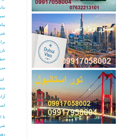
بنا
نمی
پیا
شرک
برا
تار
خطو
می‌
اما
چند
آژا
است
تا 
شرا
دهی