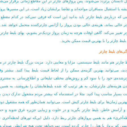
 تابستان‌ پرتردد می‌شوند، پس پروازهای چارتر در این مقاطع زمانی برقرار می‌ش
شه با استقبال مسافران مواجه‌اند و تقاضا برایشان زیاد است، در این مسیرها پرواز
ی که درباره‌ی بلیط چارتر باید بدانید این است که فرقی نمی‌کند در کدام مقط
تر خالی بماند، هزینه‌ی خالی بودن پرواز را آژانس چارترکننده متحمل خواهد شد.
ر تغییر می‌کند. گاهی اوقات هرچه به زمان پرواز نزدیک‌تر بشویم، بهای بلیط چارتر پ
بلیط چارتر را با بهترین قیمت ممکن بخرید.
گی‌های بلیط چارتر
ط چارتر هم مانند بلیط سیستمی، مزایا و معایبی دارد. مزیت بزرگ بلیط‌ چارتر در 
دید، می‌توانید بهترین گزینه‌ی ممکن را از لحاظ قیمت بلیط پیدا کنید. بیشتر و
ترشده‌ی خود را با سود کم و روش‌های مختلف تبلیغاتی و اطلاع‌رسانی به مشتری
دن هزینه‌های چارترشان، به هر ترتیب که شده بلیط‌هایشان را بفروشند، به همین د
ت‌ بسیار مناسب پیدا کنید. مثلا در اسفندماه که بیشتر مردم مشغول تدارک دیدن ب
بهترین زمان‌ها برای بلیط چارتر کیش است. می‌توانید همان‌طور که همه مشغول دوند
 و آرامش خاطر، بلیط چارتر بگیرید و در خلوت و زیبایی جزیره غرق شوید و حس
ه‌آخری» هم به همین پروازهای چارتر ربط دارد، دلیل این‌که تورهای لحظه‌آخری
نسی که پرواز یا هتل را چارتر کرده است، نمی‌خواهد تحت هیچ شرایطی صندلی‌های 