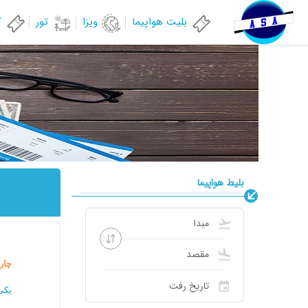
بلیت هواپیما
ویزا
تور
ک
بلیط هواپیما
چار
یکی