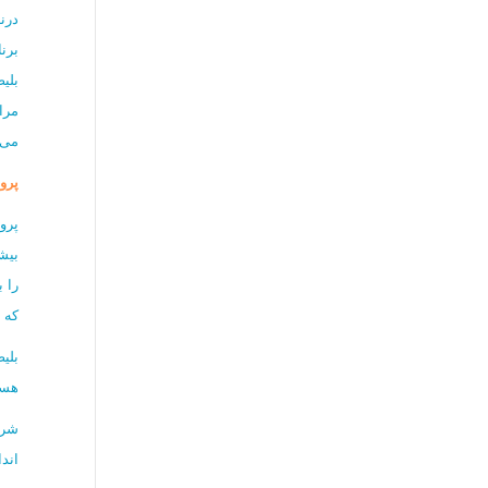
درن
برن
بلیط
مرا
می‌
پرو
پرو
بیش
را 
که ص
بلی
هست
شرک
اند