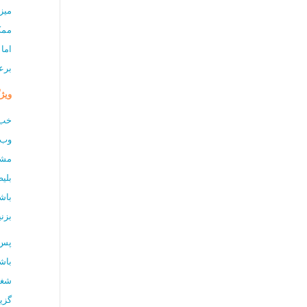
میز
ممک
اما
برع
ویژگ
خب،
وب‌
مشخ
بلی
باش
بزنی
پس 
باش
شغل
گزی