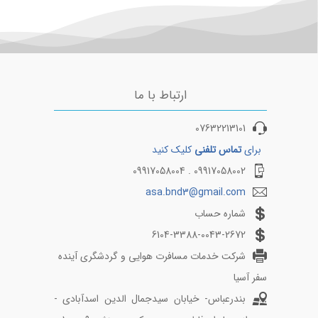
ارتباط با ما
07632213101
برای
تماس تلفنی
کلیک کنید
09917058002 . 09917058004
asa.bnd3@gmail.com
شماره حساب
6104-3388-0043-2672
شرکت خدمات مسافرت هوایی و گردشگری آینده
سفر آسیا
بندرعباس- خیابان سیدجمال الدین اسدآبادی -