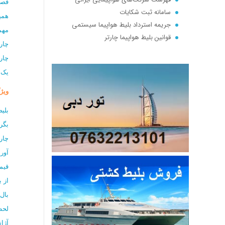
فصل
سامانه ثبت شکایات
همی
جریمه استرداد بلیط هواپیما سیستمی
مهم
قوانین بلیط هواپیما چارتر
چار
تعریف بلیط چارتر : پرواز چارتری چیست؟ Full charter | seat charter
چارت
یک 
ویژ
بلی
بگر
چار
آور
قیم
از 
بال
لحظ
آژا