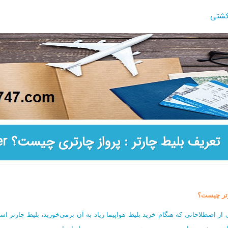
شتی
تعریف بلیط چارتر : پرواز چارتری چیست؟ Full charter | seat charter
تر چیست؟
 از اصطلاحاتی که هنگام خرید بلیط هواپیما زیاد به آن برمی‌خورید، بلیط چارتر ا