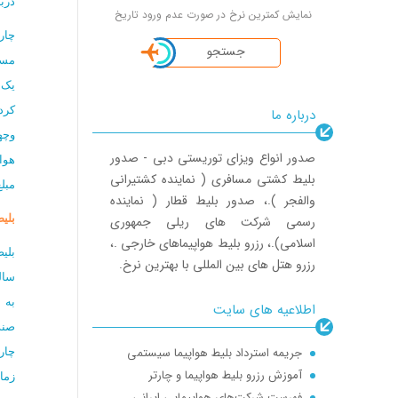
درب
نمایش کمترین نرخ در صورت عدم ورود تاریخ
جستجو
مسا
یک 
کرد
درباره ما
وچه
صدور انواع ویزای توریستی دبی - صدور
هوا
بلیط کشتی مسافری ( نماینده کشتیرانی
مبل
والفجر ).، صدور بلیط قطار ( نماینده
بلی
رسمی شرکت های ریلی جمهوری
اسلامی).، رزرو بلیط هواپیماهای خارجی .،
بلی
رزرو هتل های بین المللی با بهترین نرخ.
سال
به 
اطلاعیه های سایت
صند
جریمه استرداد بلیط هواپیما سیستمی
چار
آموزش رزرو بلیط هواپیما و چارتر
زما
فهرست شرکت‌های هواپیمایی ایرانی