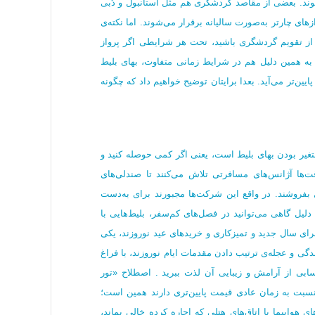
وند. بعضی از مقاصد گردشگری هم مثل استانبول و دُبی
های چارتر به‌صورت سالیانه برقرار می‌شوند. اما نکته‌ی
ع از تقویم گردشگری باشید، تحت هر شرایطی اگر پرواز
 به همین دلیل هم در شرایط زمانی متفاوت، بهای بلیط
ایین‌تر می‌آید. بعدا برایتان توضیح خواهیم داد که چگونه
متغیر بودن بهای بلیط است، یعنی اگر کمی حوصله کنید و
قت‌ها آژانس‌های مسافرتی تلاش می‌کنند تا صندلی‌های
 بفروشند. در واقع این شرکت‌ها مجبورند برای به‌دست
لیل گاهی می‌توانید در فصل‌های کم‌سفر، بلیط‌هایی با
رای سال جدید و تمیزکاری‌ و خریدهای عید نوروزند، یکی
گی و عجله‌ی ترتیب دادن مقدمات ایام نوروزند، با فراغ
ابی از آرامش و زیبایی آن لذت ببرید . اصطلاح «تور
 نسبت به زمان عادی قیمت پایین‌تری دارند همین است؛
هواپیما یا اتاق‌های هتلی که اجاره کرده خالی بماند،