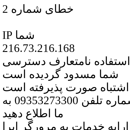
خطای شماره 2
IP شما
216.73.216.168
 استفاده نامتعارف دسترسی
شما مسدود گردیده است
ه اشتباه صورت پذیرفته است
مراتب این مسئله را از طریق شماره تلفن 09353273300 به
ما اطلاع دهید
رایه خدمات به مرورگر اپرا