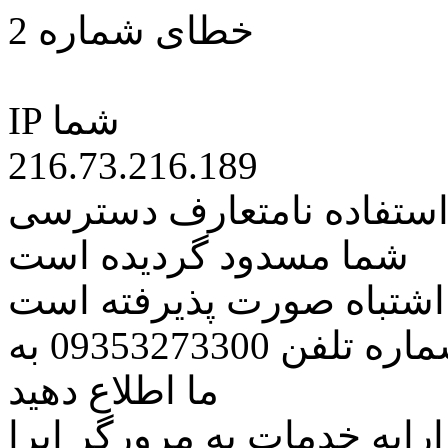
خطای شماره 2
IP شما
216.73.216.189
 استفاده نامتعارف دسترسی
شما مسدود گردیده است
ه اشتباه صورت پذیرفته است
مراتب این مسئله را از طریق شماره تلفن 09353273300 به
ما اطلاع دهید
رایه خدمات به مرورگر اپرا