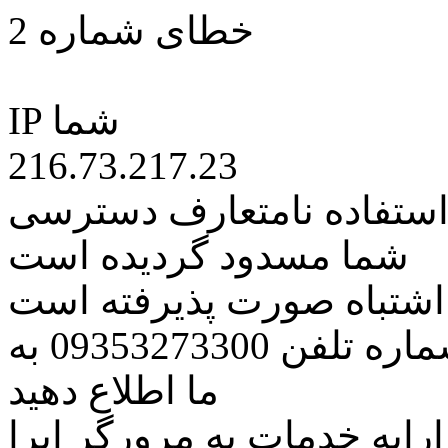
خطای شماره 2
IP شما
216.73.217.23
 استفاده نامتعارف دسترسی
شما مسدود گردیده است
ه اشتباه صورت پذیرفته است
مراتب این مسئله را از طریق شماره تلفن 09353273300 به
ما اطلاع دهید
رایه خدمات به مرورگر اپرا