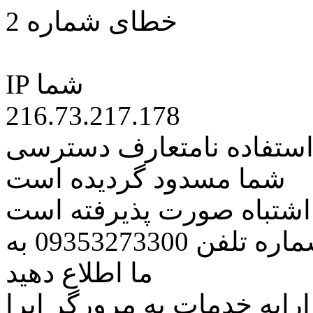
خطای شماره 2
IP شما
216.73.217.178
 استفاده نامتعارف دسترسی
شما مسدود گردیده است
ه اشتباه صورت پذیرفته است
مراتب این مسئله را از طریق شماره تلفن 09353273300 به
ما اطلاع دهید
رایه خدمات به مرورگر اپرا