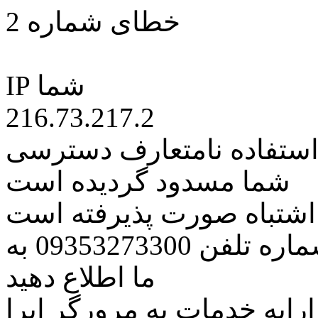
خطای شماره 2
IP شما
216.73.217.2
 استفاده نامتعارف دسترسی
شما مسدود گردیده است
ه اشتباه صورت پذیرفته است
مراتب این مسئله را از طریق شماره تلفن 09353273300 به
ما اطلاع دهید
رایه خدمات به مرورگر اپرا